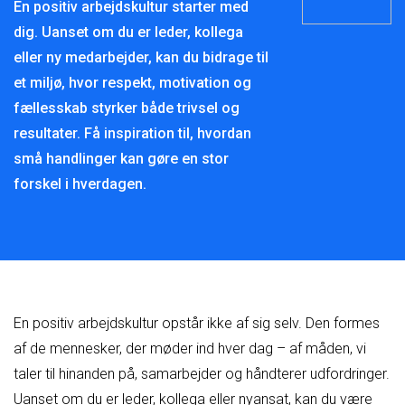
En positiv arbejdskultur starter med
dig. Uanset om du er leder, kollega
eller ny medarbejder, kan du bidrage til
et miljø, hvor respekt, motivation og
fællesskab styrker både trivsel og
resultater. Få inspiration til, hvordan
små handlinger kan gøre en stor
forskel i hverdagen.
En positiv arbejdskultur opstår ikke af sig selv. Den formes
af de mennesker, der møder ind hver dag – af måden, vi
taler til hinanden på, samarbejder og håndterer udfordringer.
Uanset om du er leder, kollega eller nyansat, kan du være