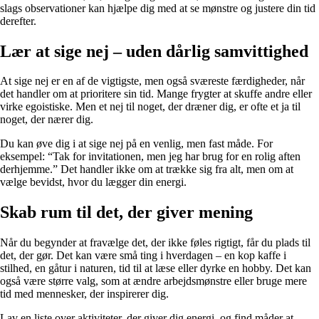
slags observationer kan hjælpe dig med at se mønstre og justere din tid
derefter.
Lær at sige nej – uden dårlig samvittighed
At sige nej er en af de vigtigste, men også sværeste færdigheder, når
det handler om at prioritere sin tid. Mange frygter at skuffe andre eller
virke egoistiske. Men et nej til noget, der dræner dig, er ofte et ja til
noget, der nærer dig.
Du kan øve dig i at sige nej på en venlig, men fast måde. For
eksempel: “Tak for invitationen, men jeg har brug for en rolig aften
derhjemme.” Det handler ikke om at trække sig fra alt, men om at
vælge bevidst, hvor du lægger din energi.
Skab rum til det, der giver mening
Når du begynder at fravælge det, der ikke føles rigtigt, får du plads til
det, der gør. Det kan være små ting i hverdagen – en kop kaffe i
stilhed, en gåtur i naturen, tid til at læse eller dyrke en hobby. Det kan
også være større valg, som at ændre arbejdsmønstre eller bruge mere
tid med mennesker, der inspirerer dig.
Lav en liste over aktiviteter, der giver dig energi, og find måder at