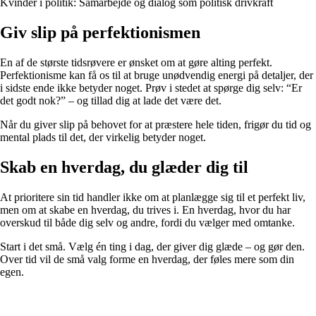
Kvinder i politik: Samarbejde og dialog som politisk drivkraft
Giv slip på perfektionismen
En af de største tidsrøvere er ønsket om at gøre alting perfekt.
Perfektionisme kan få os til at bruge unødvendig energi på detaljer, der
i sidste ende ikke betyder noget. Prøv i stedet at spørge dig selv: “Er
det godt nok?” – og tillad dig at lade det være det.
Når du giver slip på behovet for at præstere hele tiden, frigør du tid og
mental plads til det, der virkelig betyder noget.
Skab en hverdag, du glæder dig til
At prioritere sin tid handler ikke om at planlægge sig til et perfekt liv,
men om at skabe en hverdag, du trives i. En hverdag, hvor du har
overskud til både dig selv og andre, fordi du vælger med omtanke.
Start i det små. Vælg én ting i dag, der giver dig glæde – og gør den.
Over tid vil de små valg forme en hverdag, der føles mere som din
egen.