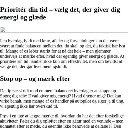
Prioritér din tid – vælg det, der giver dig
energi og glæde
I en hverdag fyldt med krav, aftaler og forventninger kan det være
svært at finde balancen mellem det, du skal, og det, du faktisk har lyst
til. Mange af os løber stærkt for at nå det hele – men glemmer
undervejs at mærke efter, hvad der egentlig giver energi og glæde. At
prioritere sin tid handler ikke kun om effektivitet, men om bevidst at
vælge det, der gør livet meningsfuldt.
Stop op – og mærk efter
Det første skridt mod en mere balanceret hverdag er at stoppe op.
Spørg dig selv: Hvad giver mig energi? Hvad dræner mig? Det kan
virke banalt, men mange af os handler på autopilot og siger ja til ting,
vi egentlig ikke har overskud til.
Prøv i en uge at lægge mærke til, hvordan du har det efter forskellige
aktiviteter. Føler du dig opløftet efter en gåtur med en veninde – men
udmattet efter et møde, du egentlig ikke behøvede at deltage i? Den