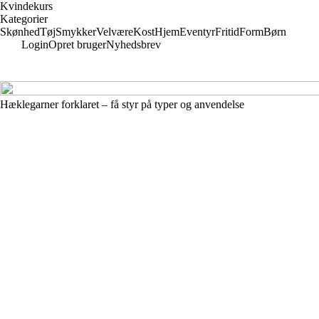
Kvindekurs
Kategorier
Skønhed
Tøj
Smykker
Velvære
Kost
Hjem
Eventyr
Fritid
Form
Børn
Login
Opret bruger
Nyhedsbrev
Hæklegarner forklaret – få styr på typer og anvendelse