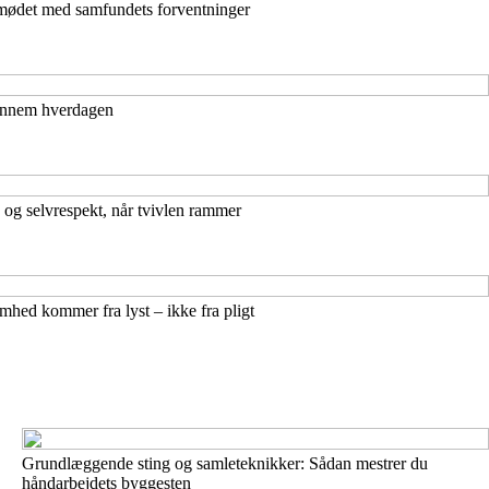
i mødet med samfundets forventninger
ennem hverdagen
 og selvrespekt, når tvivlen rammer
hed kommer fra lyst – ikke fra pligt
Grundlæggende sting og samleteknikker: Sådan mestrer du
håndarbejdets byggesten