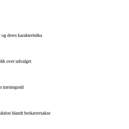
 og deres karakteristika
blik over udvalget
in træningsstil
ruktion blandt beskærersakse