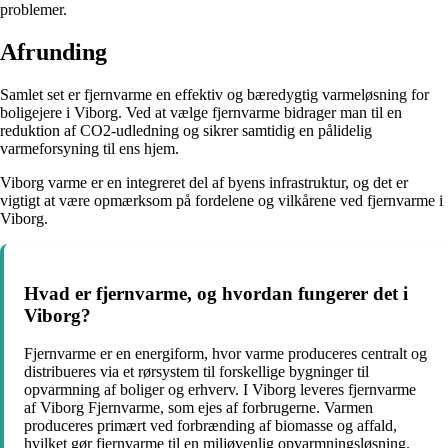
problemer.
Afrunding
Samlet set er fjernvarme en effektiv og bæredygtig varmeløsning for
boligejere i Viborg. Ved at vælge fjernvarme bidrager man til en
reduktion af CO2-udledning og sikrer samtidig en pålidelig
varmeforsyning til ens hjem.
Viborg varme er en integreret del af byens infrastruktur, og det er
vigtigt at være opmærksom på fordelene og vilkårene ved fjernvarme i
Viborg.
Hvad er fjernvarme, og hvordan fungerer det i
Viborg?
Fjernvarme er en energiform, hvor varme produceres centralt og
distribueres via et rørsystem til forskellige bygninger til
opvarmning af boliger og erhverv. I Viborg leveres fjernvarme
af Viborg Fjernvarme, som ejes af forbrugerne. Varmen
produceres primært ved forbrænding af biomasse og affald,
hvilket gør fjernvarme til en miljøvenlig opvarmningsløsning.