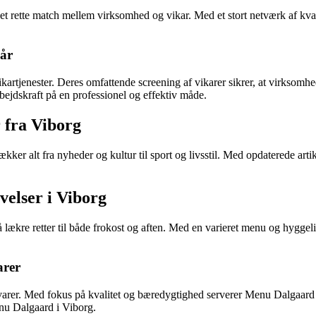
det rette match mellem virksomhed og vikar. Med et stort netværk af kv
kår
ikartjenester. Deres omfattende screening af vikarer sikrer, at virksomhe
rbejdskraft på en professionel og effektiv måde.
 fra Viborg
kker alt fra nyheder og kultur til sport og livsstil. Med opdaterede art
elser i Viborg
 lækre retter til både frokost og aften. Med en varieret menu og hygge
arer
åvarer. Med fokus på kvalitet og bæredygtighed serverer Menu Dalgaard 
nu Dalgaard i Viborg.