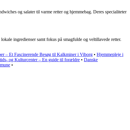
dwiches og salater til varme retter og hjemmebag. Deres specialiteter
okale ingredienser samt fokus på smagfulde og veltillavede retter.
r – Et Fascinerende Besøg til Kalkminer i Viborg
•
Hjemmepleje i
ds- og Kulturcenter – En guide til forældre
•
Danske
mmune
•