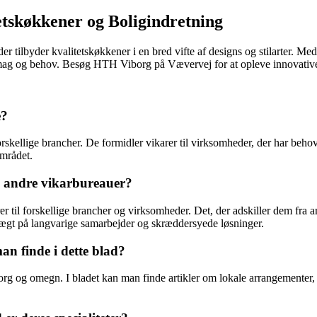
tskøkkener og Boligindretning
ilbyder kvalitetskøkkener i en bred vifte af designs og stilarter. Me
 smag og behov. Besøg HTH Viborg på Vævervej for at opleve innovativ
e?
rskellige brancher. De formidler vikarer til virksomheder, der har behov 
området.
a andre vikarbureauer?
er til forskellige brancher og virksomheder. Det, der adskiller dem fra 
ægt på langvarige samarbejder og skræddersyede løsninger.
n finde i dette blad?
g og omegn. I bladet kan man finde artikler om lokale arrangementer, k