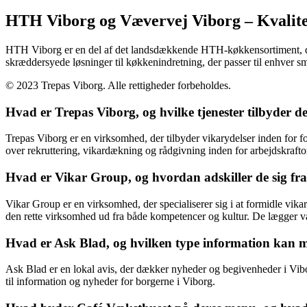
HTH Viborg og Vævervej Viborg – Kvalite
HTH Viborg er en del af det landsdækkende HTH-køkkensortiment, der t
skræddersyede løsninger til køkkenindretning, der passer til enhver
© 2023 Trepas Viborg. Alle rettigheder forbeholdes.
Hvad er Trepas Viborg, og hvilke tjenester tilbyder d
Trepas Viborg er en virksomhed, der tilbyder vikarydelser inden for fo
over rekruttering, vikardækning og rådgivning inden for arbejdskraft
Hvad er Vikar Group, og hvordan adskiller de sig fr
Vikar Group er en virksomhed, der specialiserer sig i at formidle vikar
den rette virksomhed ud fra både kompetencer og kultur. De lægger v
Hvad er Ask Blad, og hvilken type information kan ma
Ask Blad er en lokal avis, der dækker nyheder og begivenheder i Vibor
til information og nyheder for borgerne i Viborg.