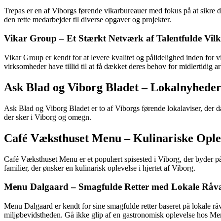
Trepas er en af Viborgs førende vikarbureauer med fokus på at sikre 
den rette medarbejder til diverse opgaver og projekter.
Vikar Group – Et Stærkt Netværk af Talentfulde Vil
Vikar Group er kendt for at levere kvalitet og pålidelighed inden for v
virksomheder have tillid til at få dækket deres behov for midlertidig a
Ask Blad og Viborg Bladet – Lokalnyheder
Ask Blad og Viborg Bladet er to af Viborgs førende lokalaviser, der dæ
der sker i Viborg og omegn.
Café Væksthuset Menu – Kulinariske Oplev
Café Væksthuset Menu er et populært spisested i Viborg, der byder på
familier, der ønsker en kulinarisk oplevelse i hjertet af Viborg.
Menu Dalgaard – Smagfulde Retter med Lokale Råv
Menu Dalgaard er kendt for sine smagfulde retter baseret på lokale r
miljøbevidstheden. Gå ikke glip af en gastronomisk oplevelse hos Me