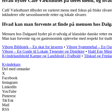
Hvad byder Café Væksthuset på deres menu, og hvad e
Café Væksthuset tilbyder en varieret menu med fokus på friske råvarer
inkluderer ofte sæsonbaserede retter og lokale råvarer.
Hvad kan man forvente at finde på menuen hos Dalg
Menuen hos Dalgaard byder på et udvalg af klassiske danske retter me
Man kan forvente sig en gastronomisk oplevelse med respekt for tradi
Viborg Bibliotek – En skat for læseren
•
Viborg Svømmehal – En Oas
Viborg – En Guide til Lokale Tjenester og Distrikter
•
Hald Ege Mini
Kvindelandshold Kampe og Landshold i Fodbold
•
Tilskud og Fripla
Kvindekurs
Del med omtanke
X
Facebook
Instagram
LinkedIn
YouTube
Pinterest
TikTok
Mail
RSS