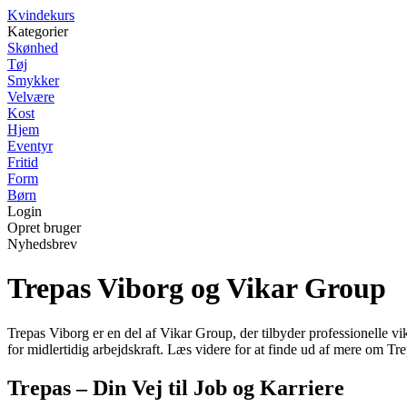
Kvindekurs
Kategorier
Skønhed
Tøj
Smykker
Velvære
Kost
Hjem
Eventyr
Fritid
Form
Børn
Login
Opret bruger
Nyhedsbrev
Trepas Viborg og Vikar Group
Trepas Viborg er en del af Vikar Group, der tilbyder professionelle v
for midlertidig arbejdskraft. Læs videre for at finde ud af mere o
Trepas – Din Vej til Job og Karriere