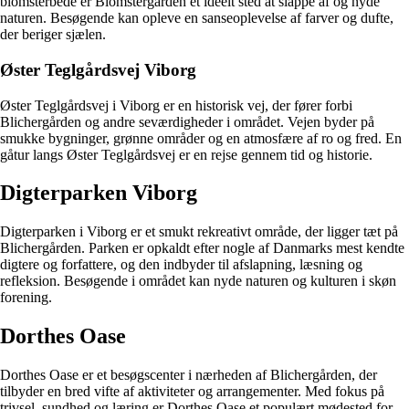
blomsterbede er Blomstergården et ideelt sted at slappe af og nyde
naturen. Besøgende kan opleve en sanseoplevelse af farver og dufte,
der beriger sjælen.
Øster Teglgårdsvej Viborg
Øster Teglgårdsvej i Viborg er en historisk vej, der fører forbi
Blichergården og andre seværdigheder i området. Vejen byder på
smukke bygninger, grønne områder og en atmosfære af ro og fred. En
gåtur langs Øster Teglgårdsvej er en rejse gennem tid og historie.
Digterparken Viborg
Digterparken i Viborg er et smukt rekreativt område, der ligger tæt på
Blichergården. Parken er opkaldt efter nogle af Danmarks mest kendte
digtere og forfattere, og den indbyder til afslapning, læsning og
refleksion. Besøgende i området kan nyde naturen og kulturen i skøn
forening.
Dorthes Oase
Dorthes Oase er et besøgscenter i nærheden af Blichergården, der
tilbyder en bred vifte af aktiviteter og arrangementer. Med fokus på
trivsel, sundhed og læring er Dorthes Oase et populært mødested for